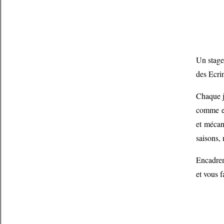
Un stage 
des Ecr
Chaque j
comme en
et mécan
saisons, 
Encadrem
et vous f