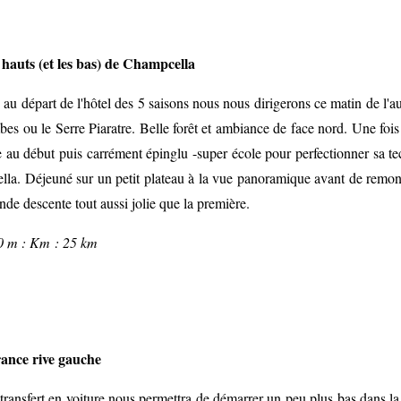
 hauts (et les bas) de Champcella
au départ de l'hôtel des 5 saisons nous nous dirigerons ce matin de l'aut
es ou le Serre Piaratre. Belle forêt et ambiance de face nord. Une fois 
ne au début puis carrément épinglu -super école pour perfectionner sa t
la. Déjeuné sur un petit plateau à la vue panoramique avant de remon
de descente tout aussi jolie que la première.
 m : Km : 25 km
rance rive gauche
 transfert en voiture nous permettra de démarrer un peu plus bas dans la