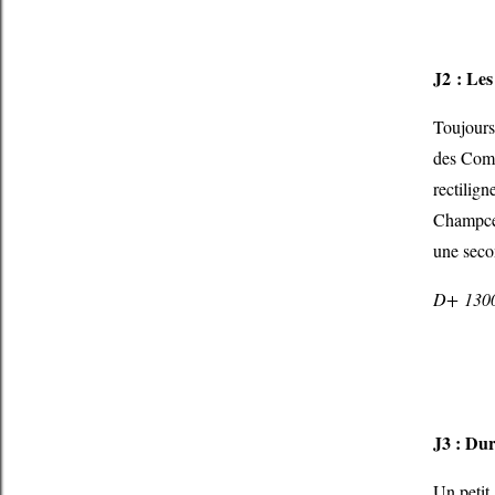
J2 : Les
Toujours 
des Comb
rectilig
Champcel
une secon
D+ 1300
J3 : Du
Un petit