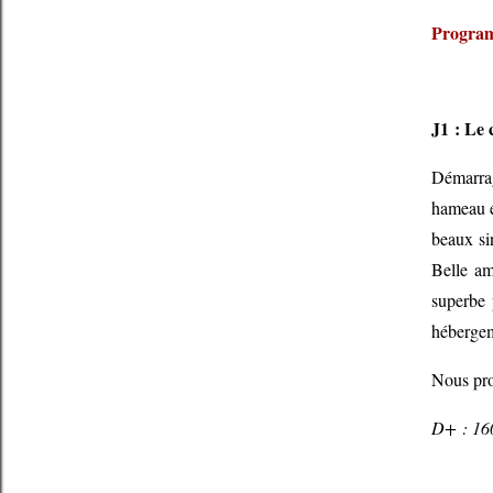
Progra
J1 : Le 
Démarrag
hameau e
beaux si
Belle am
superbe 
héberge
Nous prof
D+ : 16