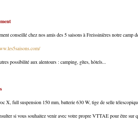
ement
ent conseillé chez nos amis des 5 saisons à Freissinières notre camp de
www.les5saisons.com/
utres possibilité aux alentours : camping, gîtes, hôtels...
s
roc X, full suspension 150 mm, batterie 630 W, tige de selle télescopiq
ulter si vous souhaitez venir avec votre propre VTTAE pour être sur qu '