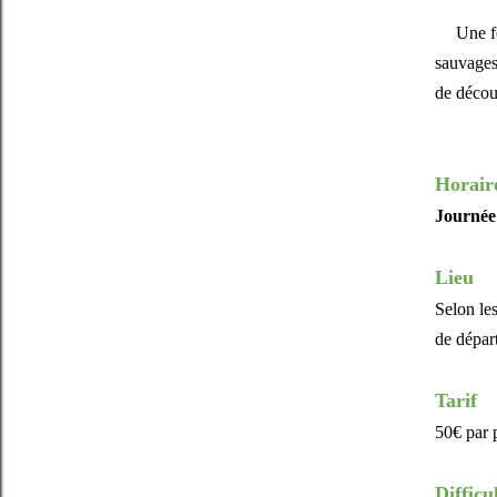
Une f
sauvages
de décou
Horaire
Journée
Lieu
Selon le
de départ
Tarif
50€ par 
Difficu